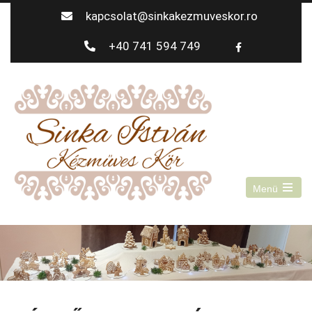
kapcsolat@sinkakezmuveskor.ro
+40 741 594 749
Menü