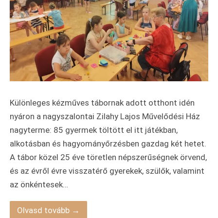
Különleges kézműves tábornak adott otthont idén
nyáron a nagyszalontai Zilahy Lajos Művelődési Ház
nagyterme: 85 gyermek töltött el itt játékban,
alkotásban és hagyományőrzésben gazdag két hetet.
A tábor közel 25 éve töretlen népszerűségnek örvend,
és az évről évre visszatérő gyerekek, szülők, valamint
az önkéntesek…
Olvasd tovább →