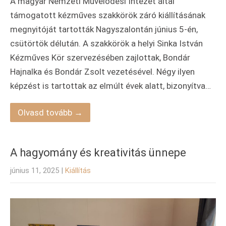
A magyar Nemzeti Művelődési Intézet által
támogatott kézműves szakkörök záró kiállításának
megnyitóját tartották Nagyszalontán június 5-én,
csütörtök délután. A szakkörök a helyi Sinka István
Kézműves Kör szervezésében zajlottak, Bondár
Hajnalka és Bondár Zsolt vezetésével. Négy ilyen
képzést is tartottak az elmúlt évek alatt, bizonyítva…
Olvasd tovább →
A hagyomány és kreativitás ünnepe
június 11, 2025
|
Kiállítás