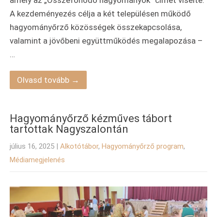
amely az „Összefonódó hagyományok” címet viselte.
A kezdeményezés célja a két településen működő
hagyományőrző közösségek összekapcsolása,
valamint a jövőbeni együttműködés megalapozása –
…
Olvasd tovább →
Hagyományőrző kézműves tábort
tartottak Nagyszalontán
július 16, 2025
|
Alkotótábor
,
Hagyományőrző program
,
Médiamegjelenés