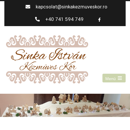
kapcsolat@sinkakezmuveskor.ro
+40 741 594 749
Menü