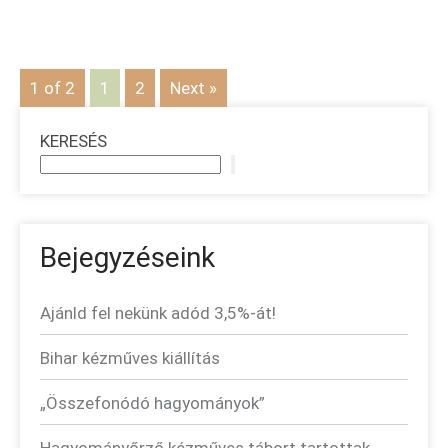
1 of 2
1
2
Next »
KERESÉS
Bejegyzéseink
Ajánld fel nekünk adód 3,5%-át!
Bihar kézműves kiállítás
„Összefonódó hagyományok”