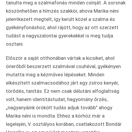
tanulta meg a szalmafonás minden csínját. A sorsnak
köszönhetően a hímzés szakkör, ahova Marika néni
jelentkezett megtelt, így került közel a szalma és
gyékényfonáshoz, ahol rájött, hogy az ott szerzett
tudást a nagyszalontai gyerekekkel is meg tudja
osztani.
Először a saját otthonában vártak a kicsiket, ahol
önerőből beszerzett szalmával csuhéval, gyékényen
mutatta meg a kézműves lépéseket. Minden
elkészített szalmacsodához járt egy zsíros kenyér,
törődés, tanítás. Ez nem csak délutáni elfoglaltság
volt, hanem identitástudat, hagyomány őrzés,
„nagyanyáink örökölt tudás adjuk tovább” ahogy
Marika néni is mondta. Ehhez a körhöz már a
legelején, V. osztályos korában, csatlakozott Bondár