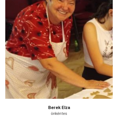
Berek Elza
önkéntes