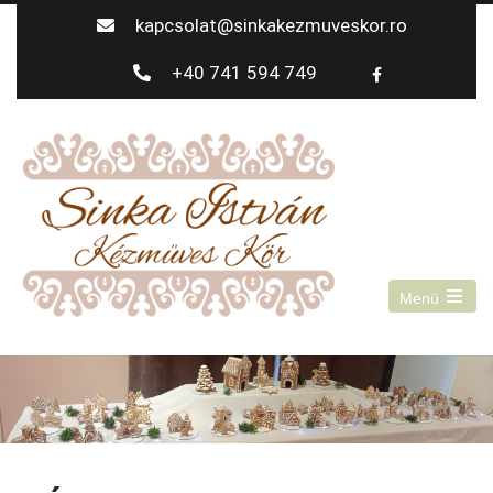
kapcsolat@sinkakezmuveskor.ro
+40 741 594 749
Menü