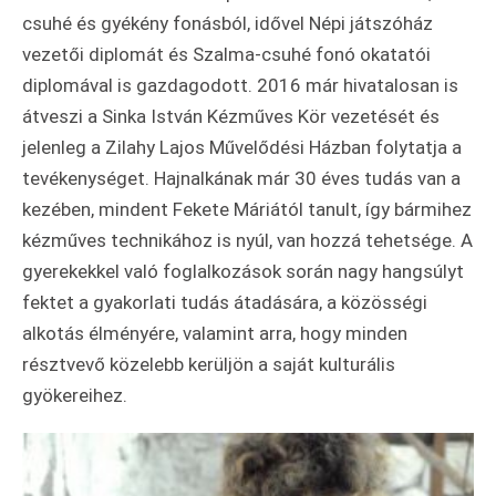
csuhé és gyékény fonásból, idővel Népi játszóház
vezetői diplomát és Szalma-csuhé fonó okatatói
diplomával is gazdagodott. 2016 már hivatalosan is
átveszi a Sinka István Kézműves Kör vezetését és
jelenleg a Zilahy Lajos Művelődési Házban folytatja a
tevékenységet. Hajnalkának már 30 éves tudás van a
kezében, mindent Fekete Máriától tanult, így bármihez
kézműves technikához is nyúl, van hozzá tehetsége. A
gyerekekkel való foglalkozások során nagy hangsúlyt
fektet a gyakorlati tudás átadására, a közösségi
alkotás élményére, valamint arra, hogy minden
résztvevő közelebb kerüljön a saját kulturális
gyökereihez.