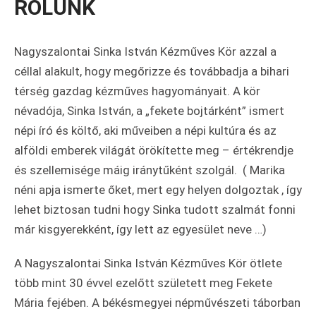
RÓLUNK
Nagyszalontai Sinka István Kézműves Kör azzal a
céllal alakult, hogy megőrizze és továbbadja a bihari
térség gazdag kézműves hagyományait. A kör
névadója, Sinka István, a „fekete bojtárként” ismert
népi író és költő, aki műveiben a népi kultúra és az
alföldi emberek világát örökítette meg – értékrendje
és szellemisége máig iránytűként szolgál. ( Marika
néni apja ismerte őket, mert egy helyen dolgoztak , így
lehet biztosan tudni hogy Sinka tudott szalmát fonni
már kisgyerekként, így lett az egyesület neve …)
A Nagyszalontai Sinka István Kézműves Kör ötlete
több mint 30 évvel ezelőtt született meg Fekete
Mária fejében. A békésmegyei népművészeti táborban