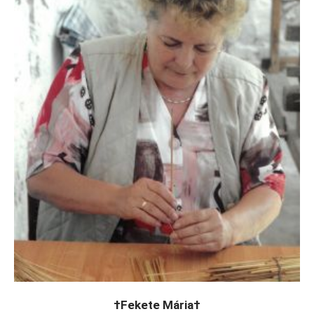
†Fekete Mária†