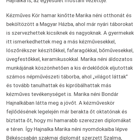
Hajnalka is, az egyesület mostani vezetője.
Kézműves Kör hamar kinőtte Marika néni otthonát és
beköltözött a Magyar Házba, ahol már nyári táborokat
is szervezhettek kicsiknek és nagyoknak. A gyermekek
itt ismerkedhettek meg a más kézművesekkel,
lószőrékszer készítőkkel, fafaragókkal, bőművesekkel,
üvegfestőkkel, keramikusokkal. Marika néni áldozatos
munkájának köszönhetően a kis érdeklődök eljutottak
számos népművészeti táborba, ahol „világot láttak”
és tovább tanulhattak és kipróbálhattak más
kézműves tevékenységet is. Marika néni Bondár
Hajnalkában látta meg a jövőt. A kézműveskör
fejlődésének legelején már berakta őt oktatónak és
bíztatta őt, hogy mi hamarabb szerezzen diplomákat
e téren. Így Hajnalka Marika néni nyomdokaiba lépve
Békéscsabán szakmai diplomát szerzett Szalma,