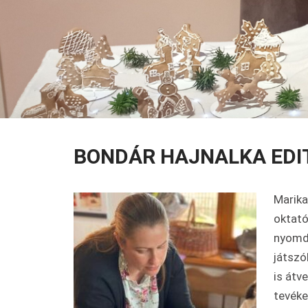
BONDÁR HAJNALKA EDI
Marika
oktató
nyomdo
játszó
is átv
tevéke