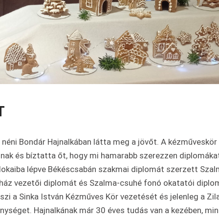
T
 néni Bondár Hajnalkában látta meg a jövőt. A kézműveskör 
nak és bíztatta őt, hogy mi hamarabb szerezzen diplomákat 
kaiba lépve Békéscsabán szakmai diplomát szerzett Szalma
ház vezetői diplomát és Szalma-csuhé fonó okatatói diplo
eszi a Sinka István Kézműves Kör vezetését és jelenleg a Zi
nységet. Hajnalkának már 30 éves tudás van a kezében, mind