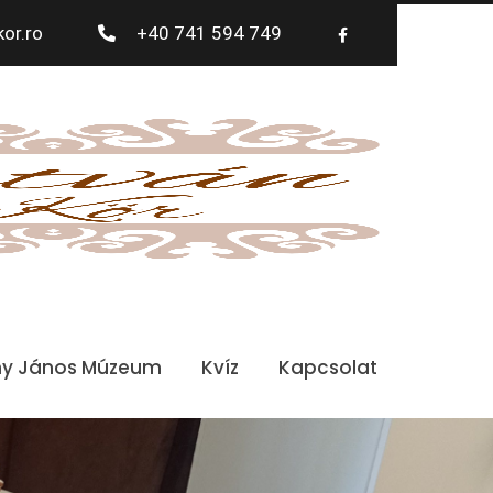
or.ro
+40 741 594 749
ny János Múzeum
Kvíz
Kapcsolat