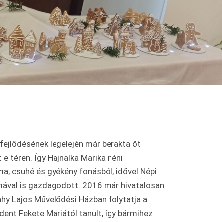
fejlődésének legelején már berakta őt
e téren. Így Hajnalka Marika néni
, csuhé és gyékény fonásból, idővel Népi
mával is gazdagodott. 2016 már hivatalosan
lahy Lajos Művelődési Házban folytatja a
ent Fekete Máriától tanult, így bármihez