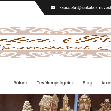
kapcsolat@sinkakezmuvesk
Rólunk
Tevékenységeink
Blog
Ara