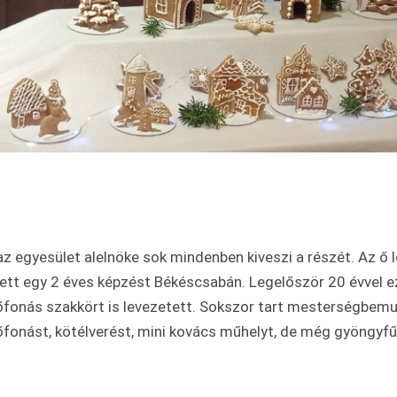
az egyesület alelnöke sok mindenben kiveszi a részét. Az ő
ett egy 2 éves képzést Békéscsabán. Legelőször 20 évvel 
fonás szakkört is levezetett. Sokszor tart mesterségbemuta
fonást, kötélverést, mini kovács műhelyt, de még gyöngyfűz