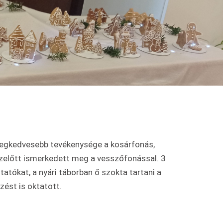
 legkedvesebb tevékenysége a kosárfonás,
ezelőtt ismerkedett meg a vesszőfonással. 3
tókat, a nyári táborban ő szokta tartani a
ést is oktatott.