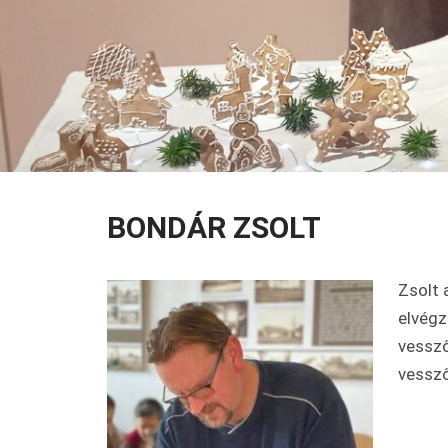
BONDÁR ZSOLT
Zsolt 
elvégz
vessző
vessző