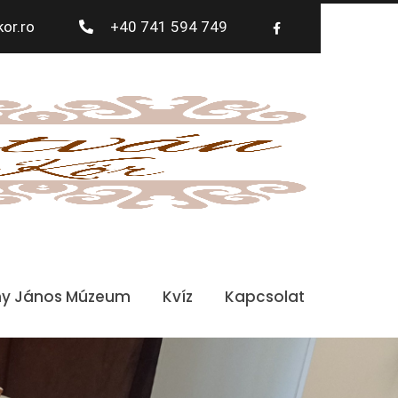
or.ro
+40 741 594 749
ny János Múzeum
Kvíz
Kapcsolat