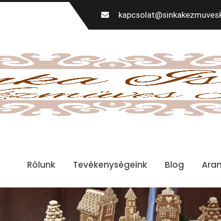
kapcsolat@sinkakezmuvesk
Rólunk
Tevékenységeink
Blog
Ara