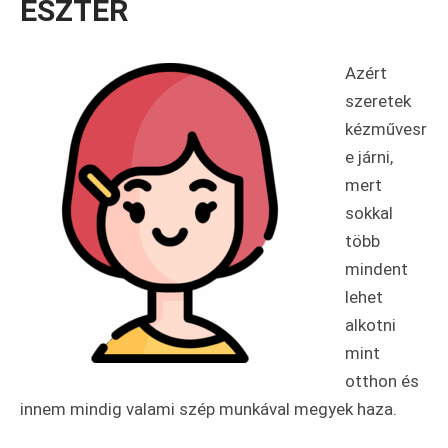
ESZTER
Azért
szeretek
kézművesr
e járni,
mert
sokkal
több
mindent
lehet
alkotni
mint
otthon és
innem mindig valami szép munkával megyek haza.