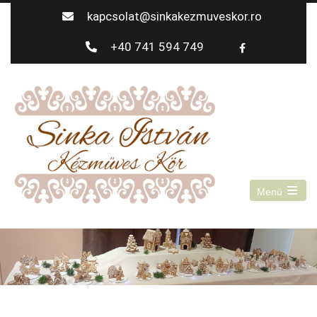
kapcsolat@sinkakezmuveskor.ro
+40 741 594 749
Menü