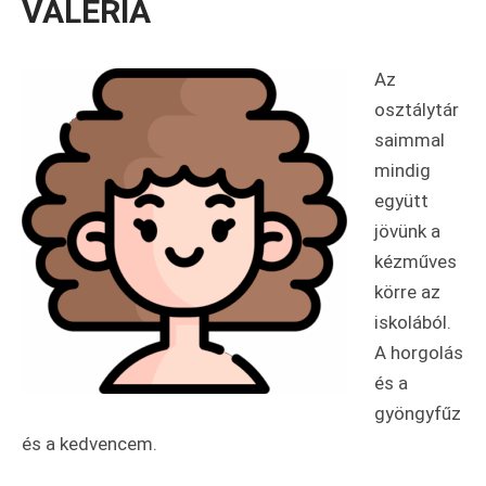
VALÉRIA
Az
osztálytár
saimmal
mindig
együtt
jövünk a
kézműves
körre az
iskolából.
A horgolás
és a
gyöngyfűz
és a kedvencem.