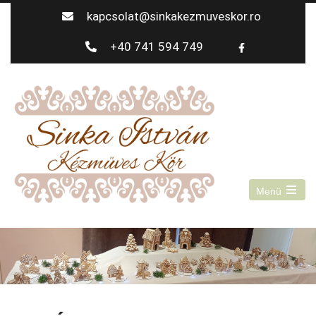
kapcsolat@sinkakezmuveskor.ro
+40 741 594 749
Menü