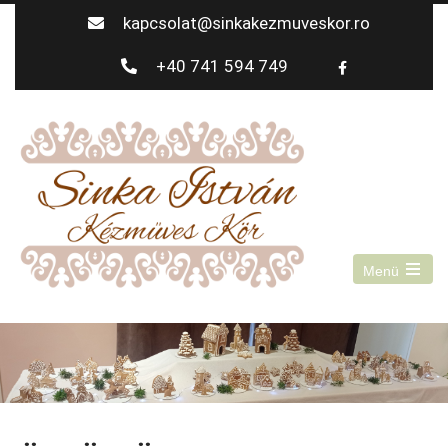
kapcsolat@sinkakezmuveskor.ro
+40 741 594 749
Menü