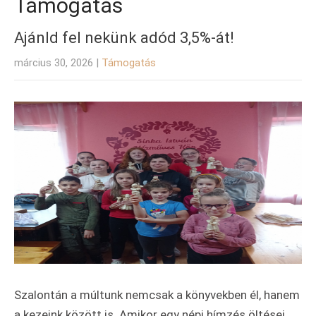
Támogatás
Ajánld fel nekünk adód 3,5%-át!
március 30, 2026
|
Támogatás
Szalontán a múltunk nemcsak a könyvekben él, hanem
a kezeink között is. Amikor egy népi hímzés öltései