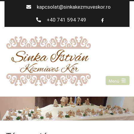
kapcsolat@sinkakezmuveskor.ro
+40 741 594 749
Menü