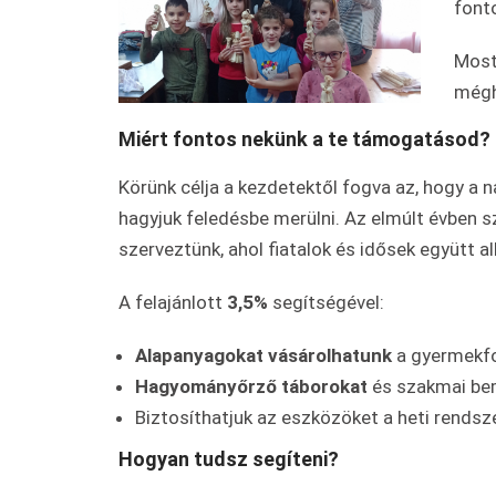
font
Most
mégh
Miért fontos nekünk a te támogatásod?
Körünk célja a kezdetektől fogva az, hogy a
hagyjuk feledésbe merülni. Az elmúlt évben 
szerveztünk, ahol fiatalok és idősek együtt a
A felajánlott
3,5%
segítségével:
Alapanyagokat vásárolhatunk
a gyermekfog
Hagyományőrző táborokat
és szakmai be
Biztosíthatjuk az eszközöket a heti rendsz
Hogyan tudsz segíteni?