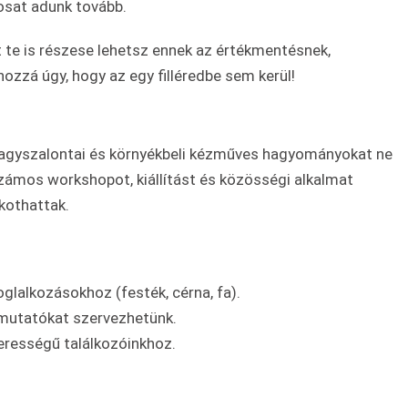
osat adunk tovább.
 te is részese lehetsz ennek az értékmentésnek,
ozzá úgy, hogy az egy filléredbe sem kerül!
 nagyszalontai és környékbeli kézműves hagyományokat ne
számos workshopot, kiállítást és közösségi alkalmat
lkothattak.
lalkozásokhoz (festék, cérna, fa).
mutatókat szervezhetünk.
erességű találkozóinkhoz.