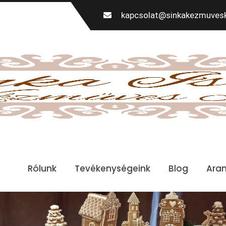
kapcsolat@sinkakezmuvesk
Rólunk
Tevékenységeink
Blog
Ara