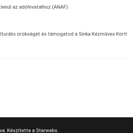
tlenül az adóhivatalhoz (ANAF).
ulturális örökségét és támogatod a Sinka Kézműves Kört!
va. Készítette a
Starwebs
.