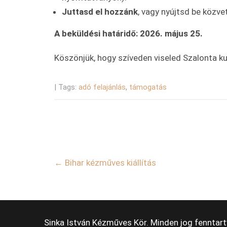
Juttasd el hozzánk
, vagy nyújtsd be közve
A beküldési határidő: 2026. május 25.
Köszönjük, hogy szíveden viseled Szalonta k
| Tags:
adó felajánlás
,
támogatás
Post
←
Bihar kézműves kiállítás
navigation
Sinka István Kézműves Kör. Minden jog fenntart