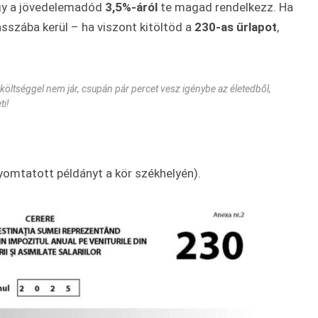
ogy a jövedelemadód
3,5%-áról
te magad rendelkezz. Ha
asszába kerül – ha viszont kitöltöd a
230-as űrlapot
,
költséggel nem jár, csupán pár percet vesz igénybe az életedből,
ti!
nyomtatott példányt a kör székhelyén).