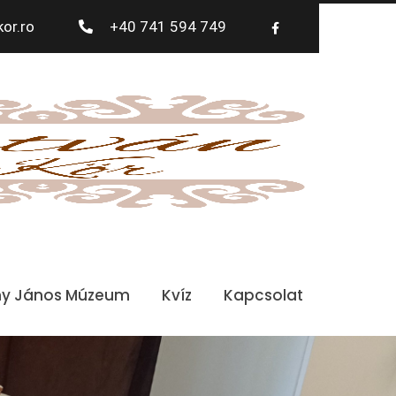
or.ro
+40 741 594 749
ny János Múzeum
Kvíz
Kapcsolat