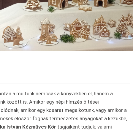
ontán a múltunk nemcsak a könyvekben él, hanem a
nk között is. Amikor egy népi hímzés öltései
jzolódnak, amikor egy kosarat megalkotunk, vagy amikor a
mekek először fognak természetes anyagokat a kezükbe,
nka István Kézműves Kör
tagjaiként tudjuk: valami