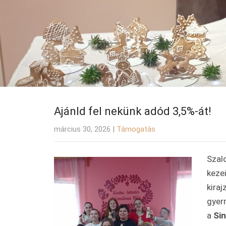
Ajánld fel nekünk adód 3,5%-át!
március 30, 2026
|
Támogatás
Szal
kezei
kira
gyer
a
Si