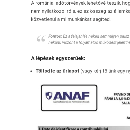
A romániai adótörvények lehetővé teszik, h
nem nyilatkozol róla, ez az összeg az államk
közvetlenül a mi munkánkat segíted.
Fontos:
Ez a felajánlás neked semmilyen plusz 
nekünk viszont a folyamatos működést jelenthe
A lépések egyszerűek:
Töltsd le az űrlapot
(vagy kérj tőlünk egy 