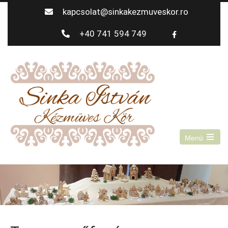
kapcsolat@sinkakezmuveskor.ro
+40 741 594 749
Menü