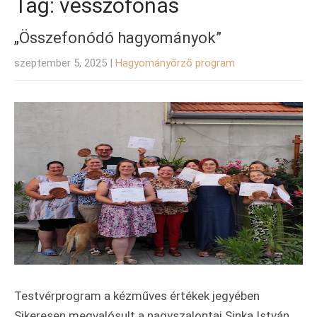
Tag: vesszőfonás
„Összefonódó hagyományok”
szeptember 5, 2025
|
Hagyományőrző program
Testvérprogram a kézműves értékek jegyében
Sikeresen megvalósult a nagyszalontai Sinka István