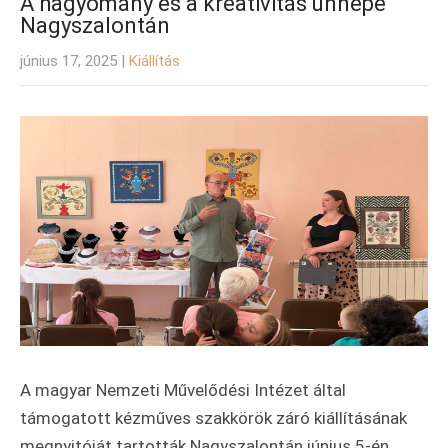
A hagyomány és a kreativitás ünnepe
Nagyszalontán
június 17, 2025
|
Kiállítás
A magyar Nemzeti Művelődési Intézet által
támogatott kézműves szakkörök záró kiállításának
megnyitóját tartották Nagyszalontán június 5-én,