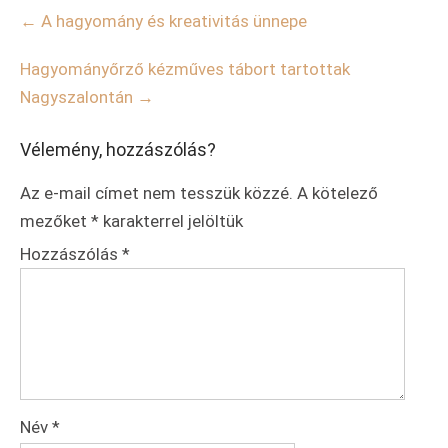
Post
←
A hagyomány és kreativitás ünnepe
navigation
Hagyományőrző kézműves tábort tartottak
Nagyszalontán
→
Vélemény, hozzászólás?
Az e-mail címet nem tesszük közzé.
A kötelező
mezőket
*
karakterrel jelöltük
Hozzászólás
*
Név
*