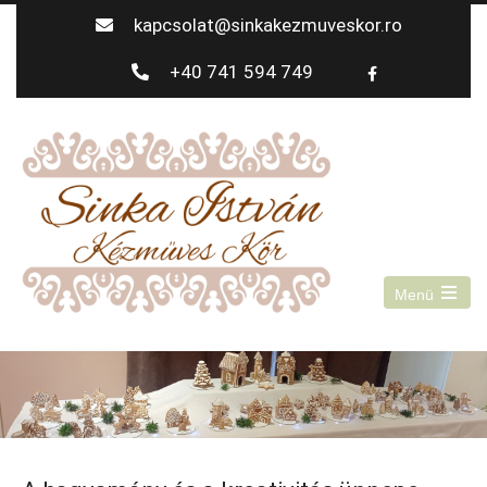
kapcsolat@sinkakezmuveskor.ro
+40 741 594 749
Menü