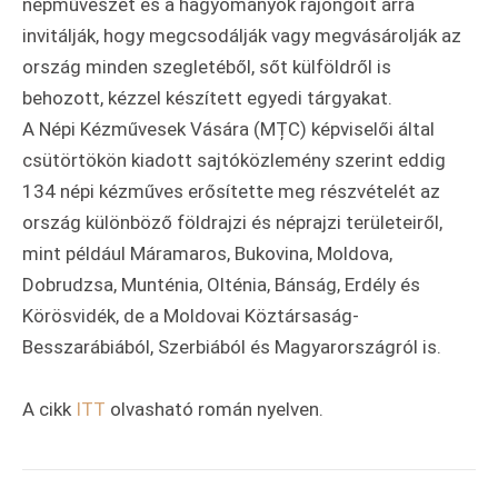
népművészet és a hagyományok rajongóit arra
invitálják, hogy megcsodálják vagy megvásárolják az
ország minden szegletéből, sőt külföldről is
behozott, kézzel készített egyedi tárgyakat.
A Népi Kézművesek Vására (MȚC) képviselői által
csütörtökön kiadott sajtóközlemény szerint eddig
134 népi kézműves erősítette meg részvételét az
ország különböző földrajzi és néprajzi területeiről,
mint például Máramaros, Bukovina, Moldova,
Dobrudzsa, Munténia, Olténia, Bánság, Erdély és
Körösvidék, de a Moldovai Köztársaság-
Besszarábiából, Szerbiából és Magyarországról is.
A cikk
ITT
olvasható román nyelven.