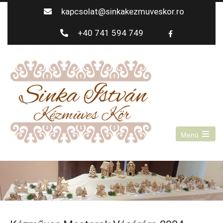
kapcsolat@sinkakezmuveskor.ro
+40 741 594 749
Menü