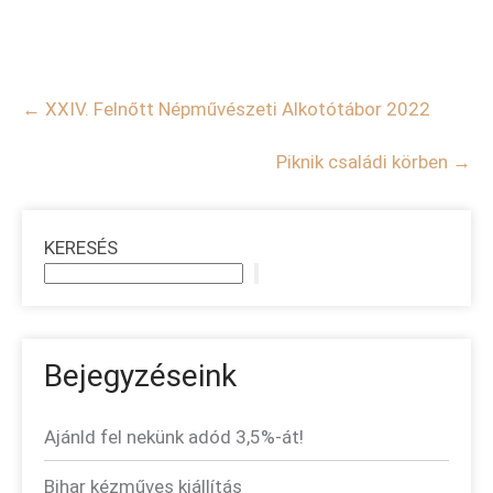
Post
←
XXIV. Felnőtt Népművészeti Alkotótábor 2022
navigation
Piknik családi körben
→
KERESÉS
Bejegyzéseink
Ajánld fel nekünk adód 3,5%-át!
Bihar kézműves kiállítás